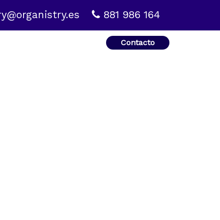
ry@organistry.es
881 986 164
Contacto